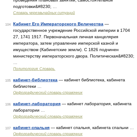
проведения плановых занятий, самостоятельной
подготовки&#8230; …
Словарь черезвычайных ситуаций
Кабинет Его Императорского Величества
—
104
государственное учреждение Российской империи в 1704
27, 1741 1917. Первоначальная личная канцелярия
императора, затем управление имперской казной и
имуществом (Кабинетские земли). С 1826 подчинен
министерству императорского двора. Политическая&#8230;
…
Политология. Словарь.
кабинет-библиотека
— кабинет библиотека, кабинета
105
библиотеки …
Орфографический словарь-справочник
кабинет-лаборатория
— кабинет лаборатория, кабинета
106
лаборатории …
Орфографический словарь-справочник
кабинет-спальня
— кабинет спальня, кабинета спальни …
107
Орфографический словарь-справочник