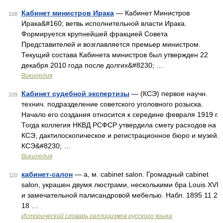
Кабинет министров Ирака
— Кабинет Министров
108
Ирака&#160; ветвь исполнительной власти Ирака.
Формируется крупнейшей фракцией Совета
Представителей и возглавляется премьер министром.
Текущий состава Кабинета министров был утвержден 22
декабря 2010 года после долгих&#8230; …
Википедия
Кабинет судебной экспертизы
— (КСЭ) первое научн.
109
технич. подразделение советского уголовного розыска.
Начало его создания относится к середине февраля 1919 г.
Тогда коллегия НКВД РСФСР утвердила смету расходов на
КСЭ, дактилоскопическое и регистрационное бюро и музей.
КСЭ&#8230; …
Википедия
кабинет-салон
— а, м. cabinet salon. Громадный cabinet
110
salon, украшен двумя люстрами, несколькими бра Louis XVI
и замечательной палисандровой мебелью. Набл. 1895 11 2
18 …
Исторический словарь галлицизмов русского языка